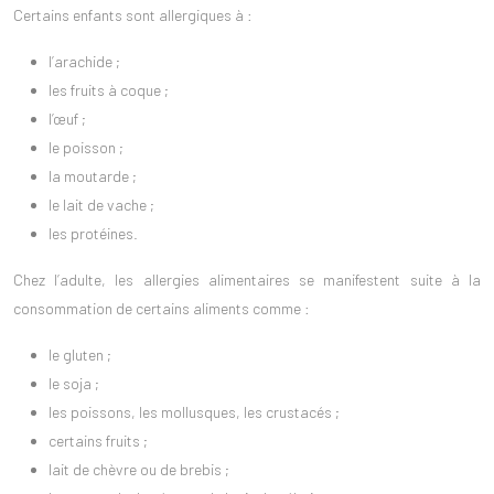
Certains enfants sont allergiques à :
l’arachide ;
les fruits à coque ;
l’œuf ;
le poisson ;
la moutarde ;
le lait de vache ;
les protéines.
Chez l’adulte, les allergies alimentaires se manifestent suite à la
consommation de certains aliments comme :
le gluten ;
le soja ;
les poissons, les mollusques, les crustacés ;
certains fruits ;
lait de chèvre ou de brebis ;