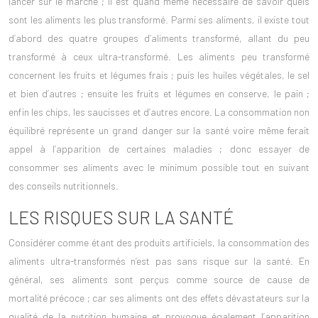
lancer sur le marché ; il est quand même nécessaire de savoir quels
sont les aliments les plus transformé. Parmi ses aliments, il existe tout
d’abord des quatre groupes d’aliments transformé, allant du peu
transformé à ceux ultra-transformé. Les aliments peu transformé
concernent les fruits et légumes frais ; puis les huiles végétales, le sel
et bien d’autres ; ensuite les fruits et légumes en conserve, le pain ;
enfin les chips, les saucisses et d’autres encore. La
consommation
non
équilibré représente un grand danger sur la santé voire même ferait
appel à l’apparition de certaines
maladies
; donc essayer de
consommer ses aliments avec le minimum possible tout en suivant
des
conseils nutritionnels.
LES RISQUES SUR LA SANTÉ
Considérer comme étant des produits artificiels, la consommation des
aliments ultra-transformés n’est pas sans risque sur la santé. En
général, ses aliments sont perçus comme source de cause de
mortalité précoce ; car ses aliments ont des effets dévastateurs sur la
qualité de la nutrition humaine et provoque également l’apparition