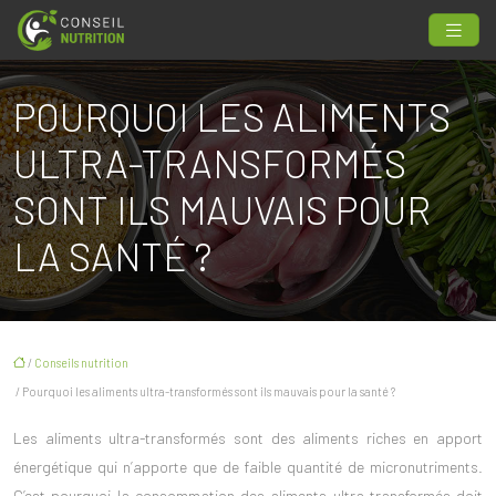
POURQUOI LES ALIMENTS
ULTRA-TRANSFORMÉS
SONT ILS MAUVAIS POUR
LA SANTÉ ?
/
Conseils nutrition
/ Pourquoi les aliments ultra-transformés sont ils mauvais pour la santé ?
Les aliments ultra-transformés sont des aliments riches en apport
énergétique qui n’apporte que de faible quantité de micronutriments.
C’est pourquoi la consommation des aliments ultra-transformés doit