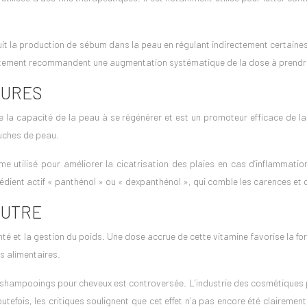
réduit la production de sébum dans la peau en régulant indirectement certai
 traitement recommandent une augmentation systématique de la dose à prendr
SURES
a capacité de la peau à se régénérer et est un promoteur efficace de la 
ouches de peau.
me utilisé pour améliorer la cicatrisation des plaies en cas d’inflamma
ient actif « panthénol » ou « dexpanthénol », qui comble les carences et q
AUTRE
anté et la gestion du poids. Une dose accrue de cette vitamine favorise la f
s alimentaires.
mpooings pour cheveux est controversée. L’industrie des cosmétiques prome
tefois, les critiques soulignent que cet effet n’a pas encore été clairement