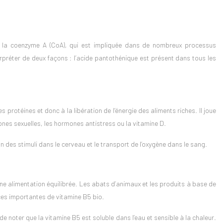
e la coenzyme A (CoA), qui est impliquée dans de nombreux processus
erpréter de deux façons : l’acide pantothénique est présent dans tous les
protéines et donc à la libération de l’énergie des aliments riches. Il joue
ones sexuelles, les hormones antistress ou la vitamine D.
 des stimuli dans le cerveau et le transport de l’oxygène dans le sang.
e alimentation équilibrée. Les abats d’animaux et les produits à base de
rces importantes de vitamine B5 bio.
 noter que la vitamine B5 est soluble dans l’eau et sensible à la chaleur.