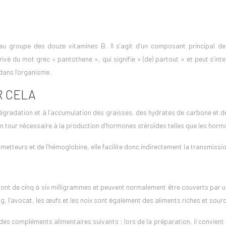
au groupe des douze vitamines B. Il s’agit d’un composant principal d
é du mot grec « pantothene », qui signifie « (de) partout » et peut s’int
 dans l’organisme.
R CELA
égradation et à l’accumulation des graisses, des hydrates de carbone et des 
on tour nécessaire à la production d’hormones stéroïdes telles que les horm
tteurs et de l’hémoglobine, elle facilite donc indirectement la transmission
ont de cinq à six milligrammes et peuvent normalement être couverts par un
g, l’avocat, les œufs et les noix sont également des aliments riches et sou
s compléments alimentaires suivants : lors de la préparation, il convient de