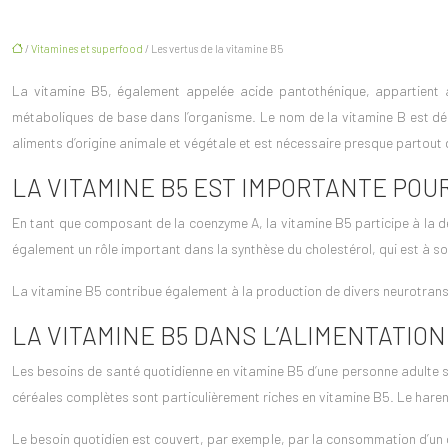
/
Vitamines et superfood
/ Les vertus de la vitamine B5
La vitamine B5, également appelée acide pantothénique, appartient 
métaboliques de base dans l’organisme. Le nom de la vitamine B est dériv
aliments d’origine animale et végétale et est nécessaire presque partout
LA VITAMINE B5 EST IMPORTANTE POU
En tant que composant de la coenzyme A, la
vitamine B5
participe à la d
également un rôle important dans la synthèse du cholestérol, qui est à s
La vitamine B5 contribue également à la production de divers neurotransme
LA VITAMINE B5 DANS L’ALIMENTATION
Les besoins de santé quotidienne en
vitamine B5
d’une personne adulte s
céréales complètes sont particulièrement riches en vitamine B5. Le haren
Le besoin quotidien est couvert, par exemple, par la consommation d’un de