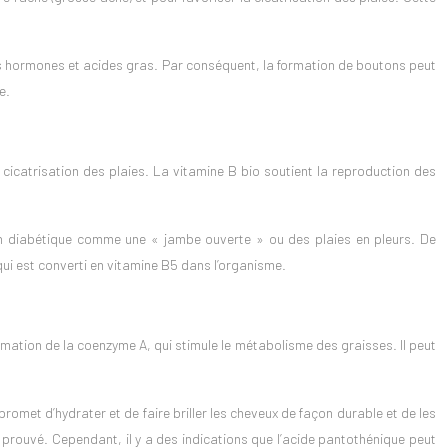
nes hormones et acides gras. Par conséquent, la formation de boutons peut
e.
cicatrisation des plaies. La vitamine B bio soutient la reproduction des
tion diabétique comme une « jambe ouverte » ou des plaies en pleurs. De
ui est converti en vitamine B5 dans l’organisme.
ormation de la coenzyme A, qui stimule le métabolisme des graisses. Il peut
t d’hydrater et de faire briller les cheveux de façon durable et de les
 prouvé. Cependant, il y a des indications que l’acide pantothénique peut