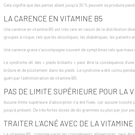
Cela signifie que des pertes allant jusqu’à 30 % peuvent se produire pend
LA CARENCE EN VITAMINE B5
Une carence en vitamine B5 est très rare en raison de la distribution dive
groupes à risque, tels que les alcooliques, les diabétiques, les patients 
Une carence grave s’accompagne souvent de symptômes tels que maux de t
Le syndrome dit des « pieds brûlants » peut être la conséquence d’un
brûlure et de picotement dans les pieds. Le syndrome a été connu pendan
guéri par l’administration de vitamine B5.
PAS DE LIMITE SUPÉRIEURE POUR LA V
Aucune limite supérieure d’absorption n’a été fixée, car aucune toxicit
jusqu’à présent. De très fortes doses de dix grammes ou plus par jour peuv
TRAITER L’ACNÉ AVEC DE LA VITAMINE
La vitamine B5, comptée parmi les compléments alimentaires, peut être uti