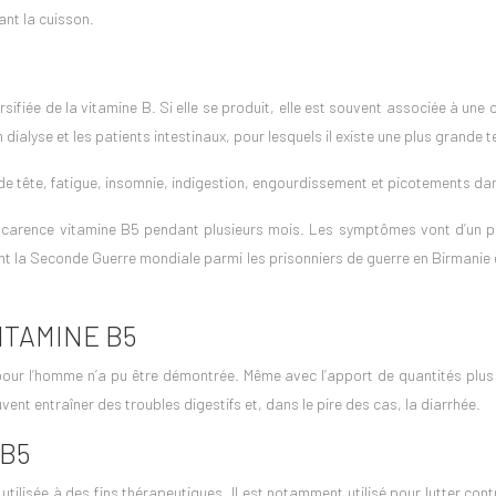
ant la cuisson.
rsifiée de la vitamine B. Si elle se produit, elle est souvent associée à une 
en dialyse et les patients intestinaux, pour lesquels il existe une plus gran
ête, fatigue, insomnie, indigestion, engourdissement et picotements dans
e carence
vitamine B5
pendant plusieurs mois. Les symptômes vont d’un pic
t la Seconde Guerre mondiale parmi les prisonniers de guerre en Birmanie 
ITAMINE B5
é pour l’homme n’a pu être démontrée. Même avec l’apport de quantités plu
ent entraîner des troubles digestifs et, dans le pire des cas, la diarrhée.
 B5
lisée à des fins thérapeutiques. Il est notamment utilisé pour lutter contre