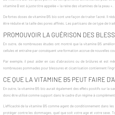
vitamine B est à juste titre appelée « la reine des vitamines de la peau ».
De fortes doses de
vitamine B5
bio sont une façon de traiter l’acné. Il 
être réduite et la taille des pores affinés. Les partisans de ce type de
PROMOUVOIR LA GUÉRISON DES BLES
En outre, de nombreuses études ont montré que la vitamine B5 améliore l
cellules et entraîne par conséquent une formation accrue de nouvelles c
Par exemple, il peut aider en cas d’abrasions ou de brûlures et est mê
nombreuses pommades pour blessures et cicatrisation contiennent l’ingréd
CE QUE LA VITAMINE B5 PEUT FAIRE D’
En outre, la vitamine B5 bio aurait également des effets positifs sur la s
donc être utilisé comme support dans le cadre d’un régime à complément
L’efficacité de la
vitamine B5
comme agent de conditionnement dans les sha
protéger contre les dommages, quel que soit votre age et votre sexe. Tou