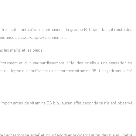
offre insuffisante d’autres vitamines du groupe B. Cependant, il existe des
de tendance au sous-approvisionnement.
 les mains et les pieds.
otement et d’un engourdissement initial des orteils à une sensation de
et au Japon qui souffraient d’une carence vitamine B5. Le syndrome a été
s importantes de vitamine B5 bio, aucun effet secondaire n’a été observé
 l’acné (grosse acné) et pour favoriser la cicatrisation des plaies. Cette