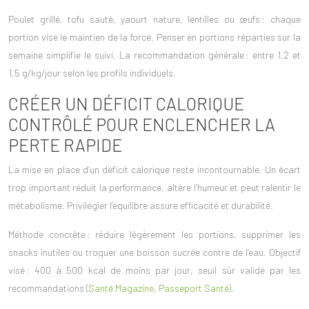
Poulet grillé, tofu sauté, yaourt nature, lentilles ou œufs : chaque
portion vise le maintien de la force. Penser en portions réparties sur la
semaine simplifie le suivi. La recommandation générale : entre
1,2 et
1,5 g/kg/jour
selon les profils individuels.
CRÉER UN DÉFICIT CALORIQUE
CONTRÔLÉ POUR ENCLENCHER LA
PERTE RAPIDE
La mise en place d’un
déficit calorique
reste incontournable. Un écart
trop important réduit la performance, altère l’humeur et peut ralentir le
métabolisme. Privilégier l’équilibre assure efficacité et durabilité.
Méthode concrète : réduire légèrement les portions, supprimer les
snacks inutiles ou troquer une boisson sucrée contre de l’eau. Objectif
visé :
400 à 500 kcal
de moins par jour, seuil sûr validé par les
recommandations (
Santé Magazine
,
Passeport Santé
).